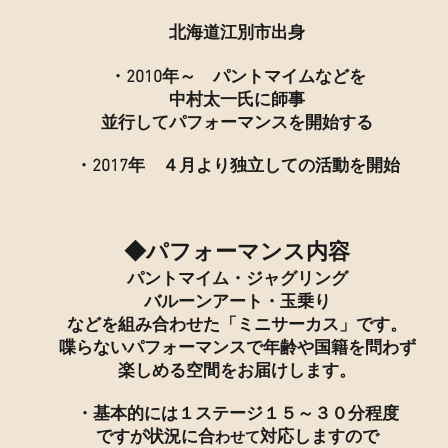
北海道江別市出身
・2010年～ パントマイムなどを
中村太一氏に師事
並行して
パフォーマンスを開始する
・2017年 ４月より独立して
​の
活動を開始
◆パフォーマンス内容
パントマイム・ジャグリング
バルーンアート
・玉乗り
などを組み合わせた「ミニサーカス」です。
喋らないパフォーマンスで年齢や国籍を問わず
楽しめる空間をお届けします。
・基本的には１ステージ１５～３０分​程度
です
が
状況に合
対応しますので
わせて