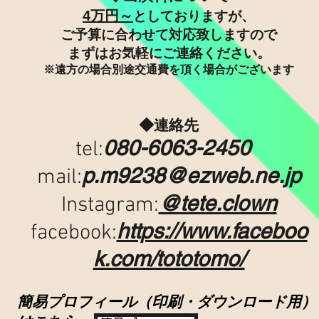
4
万円​～
としておりますが、
ご予算に合わせて対応致しますので
まずはお気軽にご連絡ください。
※遠方の場合別途交通費を頂く場合がございます
◆
連絡先
080-6063-2450
tel:
p.m9238@ezweb.ne.jp
mail:
@tete.clown
Instagram:
https://www.faceboo
facebook:
k.com/tototomo/
​簡易プロフィール（印刷・ダウンロード用）