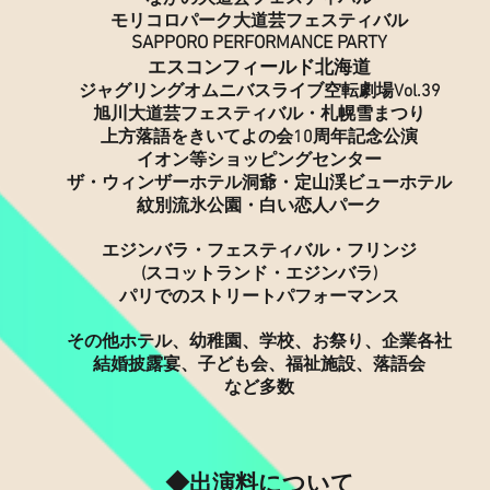
モリコロパーク大道芸フェスティバル
SAPPORO PERFORMANCE PARTY
​エスコンフィールド北海道
ジャグリングオムニバスライブ空転劇場Vol.39
旭川大道芸フェスティバル・札幌雪まつり
​上方落語をきいてよの会10周年記念公演
イオン等ショッピングセンター
ザ・ウィンザーホテル洞爺・定山渓ビューホテル
紋別流氷公園・
​白い恋人パーク
エジンバラ・フェスティバル・フリンジ
(スコットランド・エジンバラ)
パリでのストリートパ
フォーマンス
その他ホテル、幼稚園、学校、お祭り、企業各社
結婚披露宴、
子ども会、福祉施設、落語会
など多数
◆
出演料について